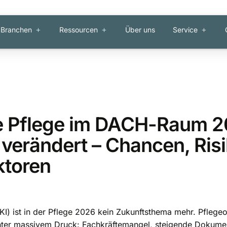
Branchen
Ressourcen
Über uns
Service
ie Pflege im DACH-Raum 
 verändert – Chancen, Ris
ktoren
 (KI) ist in der Pflege 2026 kein Zukunftsthema mehr. Pflege
er massivem Druck: Fachkräftemangel, steigende Dokume