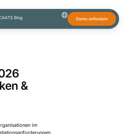
CAATS Blog
Demo anfordern
2026
iken &
organisationen im
ntationsanforderungen