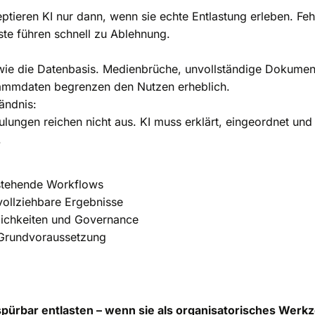
eptieren KI nur dann, wenn sie echte Entlastung erleben. Fe
ste führen schnell zu Ablehnung.
t wie die Datenbasis. Medienbrüche, unvollständige Dokumen
tammdaten begrenzen den Nutzen erheblich.
ändnis:
lungen reichen nicht aus. KI muss erklärt, eingeordnet und 
.
estehende Workflows
vollziehbare Ergebnisse
lichkeiten und Governance
 Grundvoraussetzung
spürbar entlasten – wenn sie als organisatorisches Werk