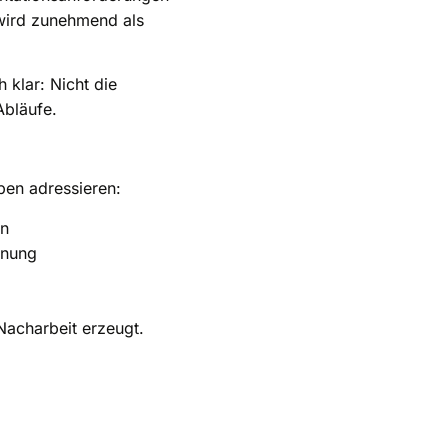
 wird zunehmend als
 klar: Nicht die
Abläufe.
ben adressieren:
en
anung
Nacharbeit erzeugt.