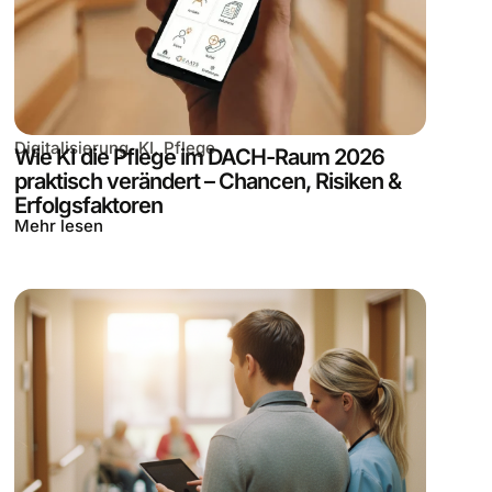
Digitalisierung
,
KI
,
Pflege
Wie KI die Pflege im DACH-Raum 2026
praktisch verändert – Chancen, Risiken &
Erfolgsfaktoren
Mehr lesen